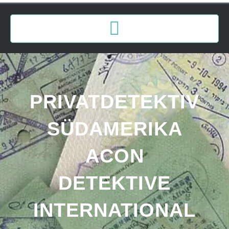
PRIVATDETEKTIV
SÜDAMERIKA
ACON
DETEKTIVE
INTERNATIONAL