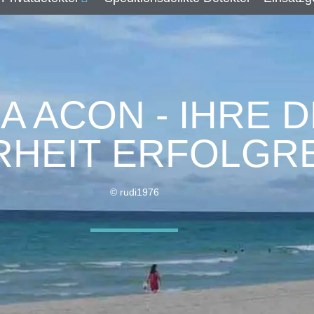
A ACON - IHRE D
RHEIT ERFOLGRE
© rudi1976