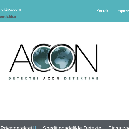
ektive.com
Kontakt
Impre
erreichbar
Privatdetektei
Speditionsdelikte Detektei
Einsatzg