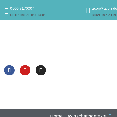
acon@acon-det
0800 7170007
kostenlose Sofortberatung
Rund um die Uhr 
Home
Wirtschaftsdetektei