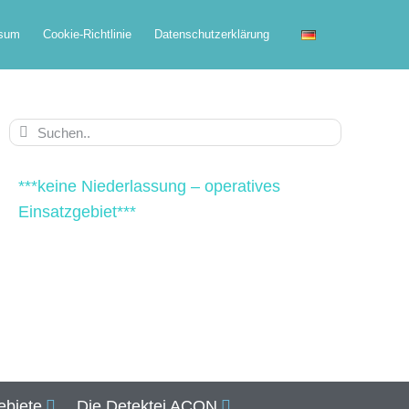
ssum
Cookie-Richtlinie
Datenschutzerklärung
***keine Niederlassung – operatives
Einsatzgebiet***
ebiete
Die Detektei ACON