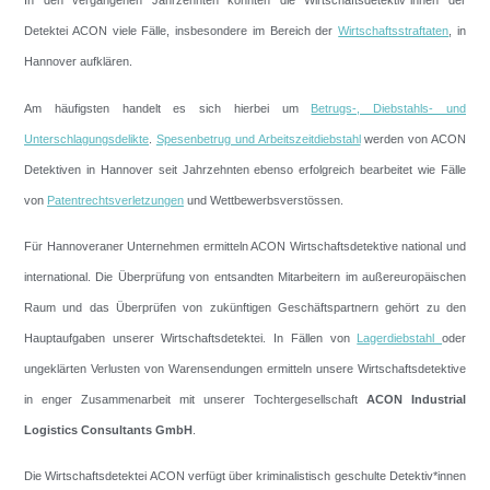
In den vergangenen Jahrzehnten konnten die Wirtschaftsdetektiv*innen der
Detektei ACON viele Fälle, insbesondere im Bereich der
Wirtschaftsstraftaten
, in
Hannover aufklären.
Am häufigsten handelt es sich hierbei um
Betrugs-, Diebstahls- und
Unterschlagungsdelikte
.
Spesenbetrug und Arbeitszeitdiebstahl
werden von ACON
Detektiven in Hannover seit Jahrzehnten ebenso erfolgreich bearbeitet wie Fälle
von
Patentrechtsverletzungen
und Wettbewerbsverstössen.
Für Hannoveraner Unternehmen ermitteln ACON Wirtschaftsdetektive national und
international. Die Überprüfung von entsandten Mitarbeitern im außereuropäischen
Raum und das Überprüfen von zukünftigen Geschäftspartnern gehört zu den
Hauptaufgaben unserer Wirtschaftsdetektei. In Fällen von
Lagerdiebstahl
oder
ungeklärten Verlusten von Warensendungen ermitteln unsere Wirtschaftsdetektive
in enger Zusammenarbeit mit unserer Tochtergesellschaft
ACON Industrial
Logistics Consultants GmbH
.
Die Wirtschaftsdetektei ACON verfügt über kriminalistisch geschulte Detektiv*innen