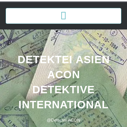
DETEKTEI ASIEN
ACON
DETEKTIVE
INTERNATIONAL
@Detectei-ACON