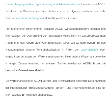
Unterschlagungsdelikte
.
Spesenbetrug und Arbeitszeitdiebstahl
werden von ACON
Detektiven in München seit Jahrzehnten ebenso erfolgreich bearbeitet wie Fälle
von
Patentrechtsverletzungen
und Wettbewerbsverstössen.
Für Münchener Unternehmen ermitteln ACON Wirtschaftsdetektive national und
international. Die Überprüfung von entsandten Mitarbeitern im außereuropäischen
Raum und das Überprüfen von zukünftigen Geschäftspartnern gehört zu den
Hauptaufgaben unserer Wirtschaftsdetektei. In Fällen von
Lagerdiebstahl
oder
ungeklärten Verlusten von Warensendungen ermitteln unsere Wirtschaftsdetektive
in enger Zusammenarbeit mit unserer Tochtergesellschaft
ACON Industrial
Logistics Consultants GmbH
.
Die Wirtschaftsdetektei ACON verfügt über kriminalistisch geschulte Detektiv*innen
mit internationaler Ermittlungserfahrung. Sprach- und Regimekenntnisse sind für
internationale Ermittlungen unabdingbar.